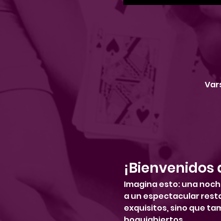
Vars
¡Bienvenidos 
Imagina esto: una noche
a un espectacular resta
exquisitos, sino que ta
boquiabiertos.