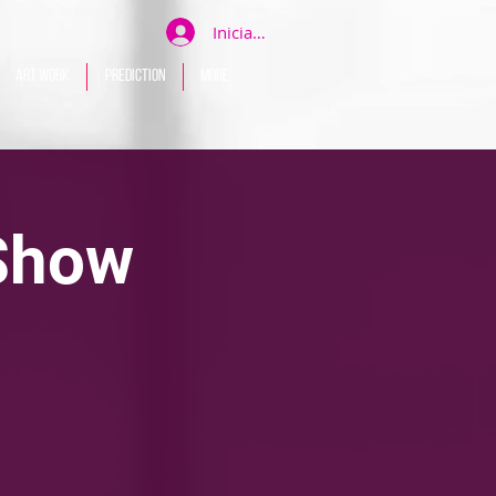
Iniciar sesión
ART WORK
PREDICTION
More
 Show