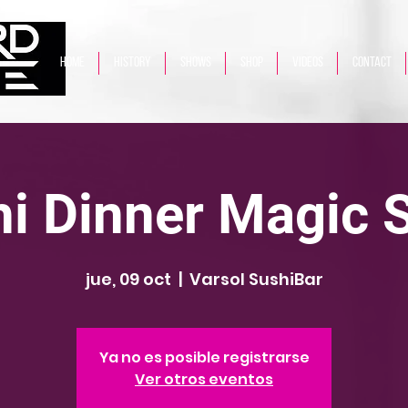
HOME
HISTORY
SHOWS
Shop
VIDEOS
CONTACT
i Dinner Magic
jue, 09 oct
  |  
Varsol SushiBar
Ya no es posible registrarse
Ver otros eventos